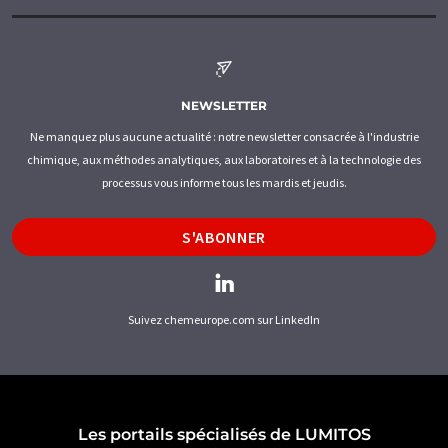
NEWSLETTER
Ne manquez plus aucune actualité : notre newsletter consacrée à l'industrie
chimique, aux méthodes analytiques, aux laboratoires et à la technologie des
processus vous informe tous les mardis et jeudis.
S'ABONNER
Suivez chemeurope.com sur LinkedIn
Les portails spécialisés de LUMITOS