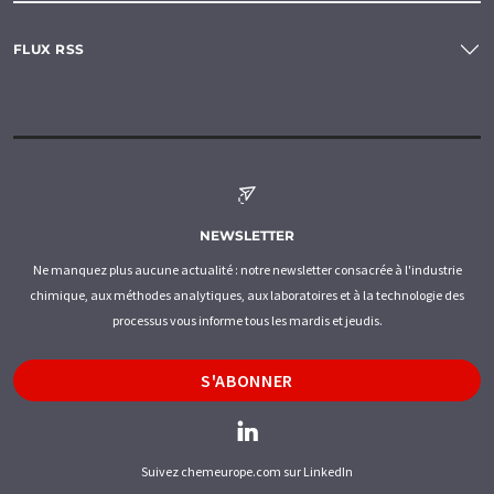
FLUX RSS
NEWSLETTER
Ne manquez plus aucune actualité : notre newsletter consacrée à l'industrie
chimique, aux méthodes analytiques, aux laboratoires et à la technologie des
processus vous informe tous les mardis et jeudis.
S'ABONNER
Suivez chemeurope.com sur LinkedIn