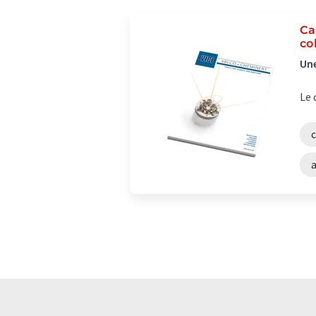
Ca
co
Une
Le 