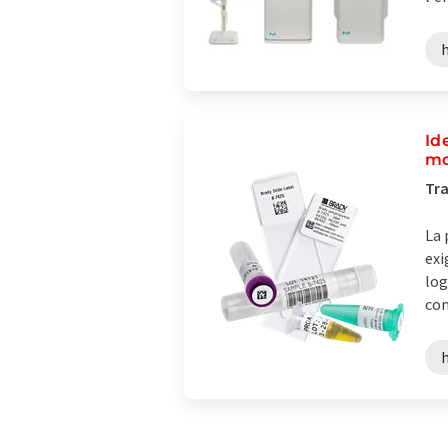
Id
mo
Tra
La 
exi
log
con