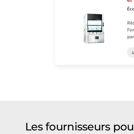
et
Éco
Réd
Fon
par
s
Les fournisseurs pour