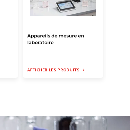
Appareils de mesure en
Instru
laboratoire
portab
AFFICHER LES PRODUITS
AFFICH