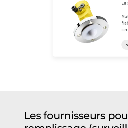
En 
Mat
fia
cer
s
Les fournisseurs pou