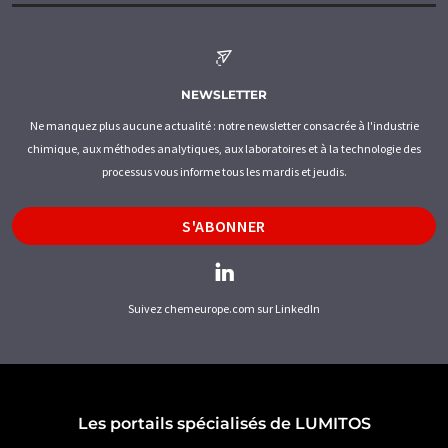
NEWSLETTER
Ne manquez plus aucune actualité : notre newsletter consacrée à l'industrie
chimique, aux méthodes analytiques, aux laboratoires et à la technologie des
processus vous informe tous les mardis et jeudis.
S'ABONNER
Suivez chemeurope.com sur LinkedIn
Les portails spécialisés de LUMITOS