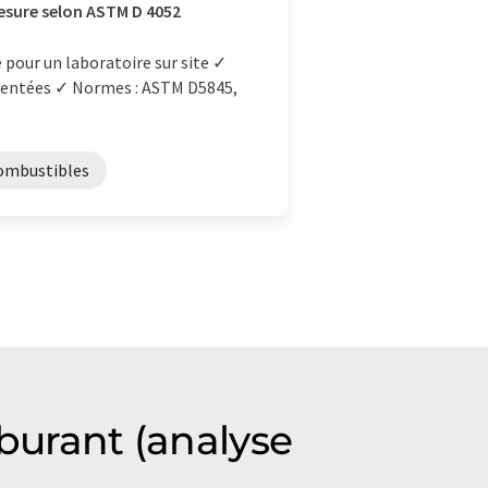
esure selon ASTM D 4052
e pour un laboratoire sur site ✓
émentées ✓ Normes : ASTM D5845,
combustibles
rburant (analyse