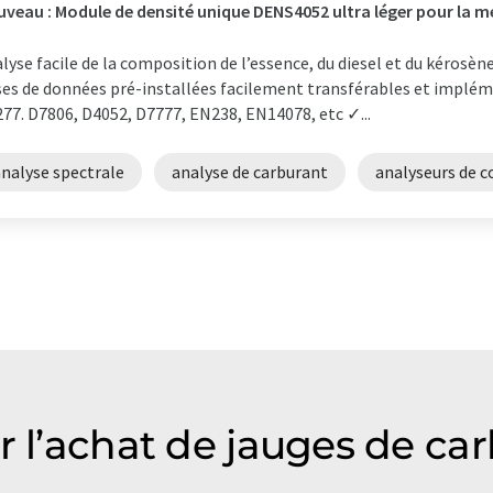
veau : Module de densité unique DENS4052 ultra léger pour la m
lyse facile de la composition de l’essence, du diesel et du kérosèn
es de données pré-installées facilement transférables et impl
77. D7806, D4052, D7777, EN238, EN14078, etc ✓...
analyse spectrale
analyse de carburant
analyseurs de 
r l’achat de jauges de ca