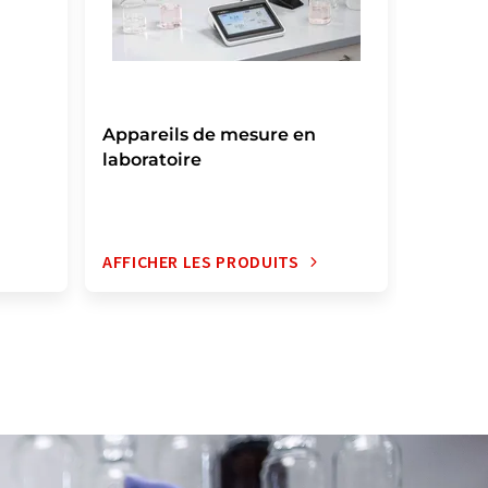
Appareils de mesure en
Instru
laboratoire
portab
AFFICHER LES PRODUITS
AFFICH