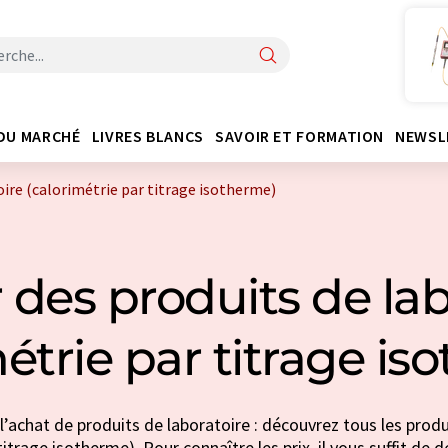
DU MARCHÉ
LIVRES BLANCS
SAVOIR ET FORMATION
NEWSL
oire (calorimétrie par titrage isotherme)
 des produits de lab
métrie par titrage is
l’achat de produits de laboratoire : découvrez tous les produ
titrage isotherme). Pour connaître les prix, il vous suffit de