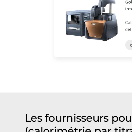
Gol
int
Cal
dél
Les fournisseurs pou
(calorimétrie par tit