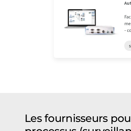
Aut
Fac
mes
- c
s
Les fournisseurs pour