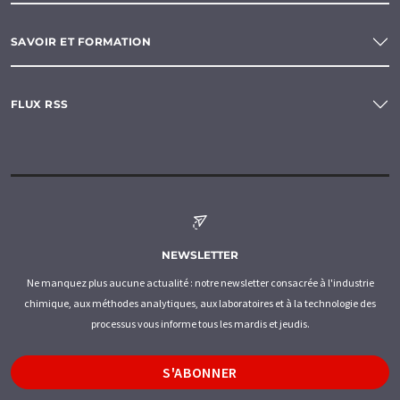
SAVOIR ET FORMATION
FLUX RSS
NEWSLETTER
Ne manquez plus aucune actualité : notre newsletter consacrée à l'industrie
chimique, aux méthodes analytiques, aux laboratoires et à la technologie des
processus vous informe tous les mardis et jeudis.
S'ABONNER