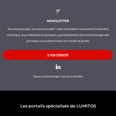
NEWSLETTER
Ne manquez plus aucune actualité : notre newsletter consacrée à l'industrie
chimique, aux méthodes analytiques, aux laboratoires et à la technologie des
processus vous informe tous les mardis et jeudis.
S'ABONNER
Suivez chemeurope.com sur LinkedIn
Les portails spécialisés de LUMITOS