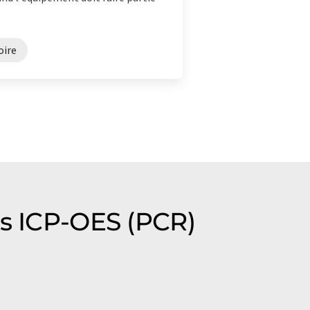
oire
es ICP-OES (PCR)