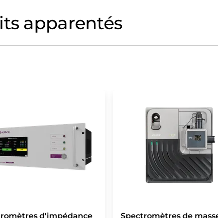
its apparentés
tromètres d'impédance
Spectromètres de mass