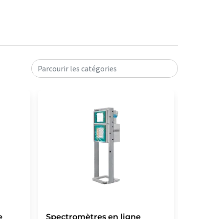
Parcourir les catégories
e
Spectromètres en ligne
Spectr