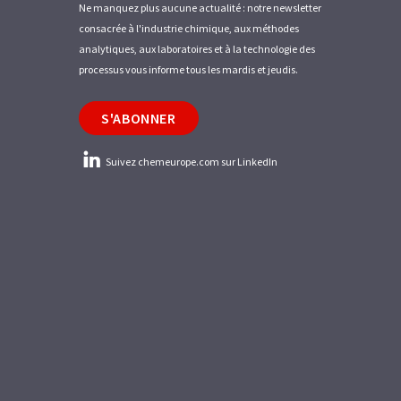
Ne manquez plus aucune actualité : notre newsletter
consacrée à l'industrie chimique, aux méthodes
analytiques, aux laboratoires et à la technologie des
processus vous informe tous les mardis et jeudis.
S'ABONNER
Suivez chemeurope.com sur LinkedIn