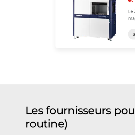
et
Le 
maj
a
Les fournisseurs pou
routine)