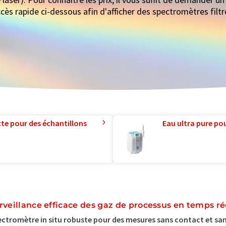
cès rapide ci-dessous afin d'afficher des spectromètres filt
te pour des échantillons
Eau ultra pure pou
rveillance efficace des gaz de processus en temps ré
ctromètre in situ robuste pour des mesures sans contact et san