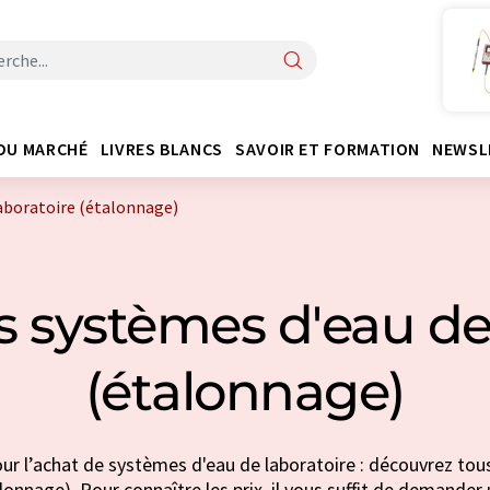
DU MARCHÉ
LIVRES BLANCS
SAVOIR ET FORMATION
NEWSL
laboratoire (étalonnage)
s systèmes d'eau de 
(étalonnage)
ur l’achat de systèmes d'eau de laboratoire : découvrez tous
lonnage). Pour connaître les prix, il vous suffit de demander u