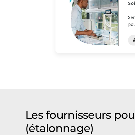
Soi
Ser
pou
Les fournisseurs pou
(étalonnage)