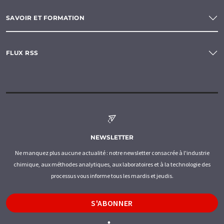
SAVOIR ET FORMATION
FLUX RSS
NEWSLETTER
Ne manquez plus aucune actualité : notre newsletter consacrée à l'industrie
chimique, aux méthodes analytiques, aux laboratoires et à la technologie des
processus vous informe tous les mardis et jeudis.
S'ABONNER