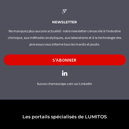
NEWSLETTER
Ne manquez plus aucune actualité : notre newsletter consacrée à l'industrie
chimique, aux méthodes analytiques, aux laboratoires et à la technologie des
processus vous informe tous les mardis et jeudis.
S'ABONNER
Suivez chemeurope.com sur LinkedIn
Les portails spécialisés de LUMITOS