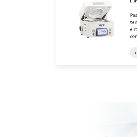
Eli
Pas
tem
ent
con
c