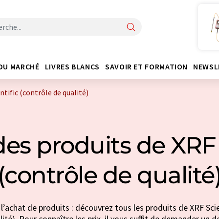
DU MARCHÉ
LIVRES BLANCS
SAVOIR ET FORMATION
NEWSL
ntific (contrôle de qualité)
es produits de XRF 
(contrôle de qualité
l’achat de produits : découvrez tous les produits de XRF Scie
lité). Pour connaître les prix, il vous suffit de demander un de