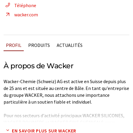
Téléphone
wacker.com
PROFIL
PRODUITS
ACTUALITÉS
À propos de Wacker
Wacker-Chemie (Schweiz) AG est active en Suisse depuis plus
de 25 ans et est située au centre de Bâle. En tant qu'entreprise
du groupe WACKER, nous attachons une importance
particulière à un soutien fiable et individuel.
Pour nos secteurs d'activité principaux WACKER SILICONES,
WACKER POLYMERS et WACKER FINE CHEMICALS, vous
trouverez une équipe de vente compétente qui se fera un
EN SAVOIR PLUS SUR WACKER