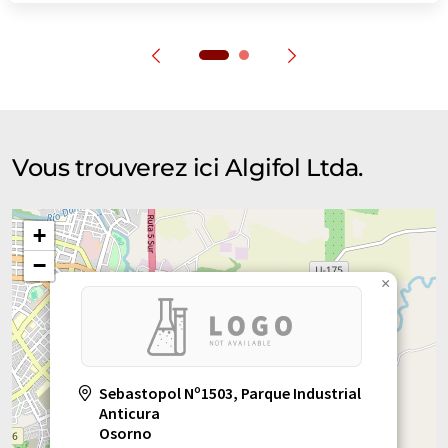
Vous trouverez ici Algifol Ltda.
+
−
×
Sebastopol Nº1503, Parque Industrial
Anticura
Osorno