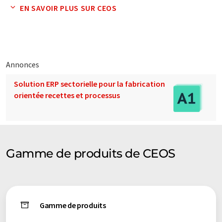
ces traductions automatiques pour présenter un plus large
EN SAVOIR PLUS SUR CEOS
éventail de présentations d'entreprise. Comme cet article a été
traduit avec traduction automatique, il est possible qu'il
contienne des erreurs de vocabulaire, de syntaxe ou de
grammaire. L'article original dans Anglais peut être trouvé
ici
.
Annonces
Solution ERP sectorielle pour la fabrication
orientée recettes et processus
Gamme de produits de CEOS
Gamme de produits