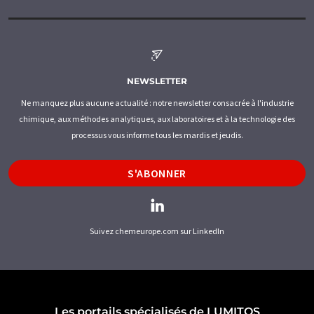
NEWSLETTER
Ne manquez plus aucune actualité : notre newsletter consacrée à l'industrie
chimique, aux méthodes analytiques, aux laboratoires et à la technologie des
processus vous informe tous les mardis et jeudis.
S'ABONNER
Suivez chemeurope.com sur LinkedIn
Les portails spécialisés de LUMITOS