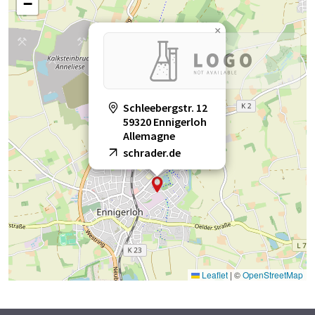
−
×
Schleebergstr. 12
59320 Ennigerloh
Allemagne
schrader.de
Leaflet
|
©
OpenStreetMap