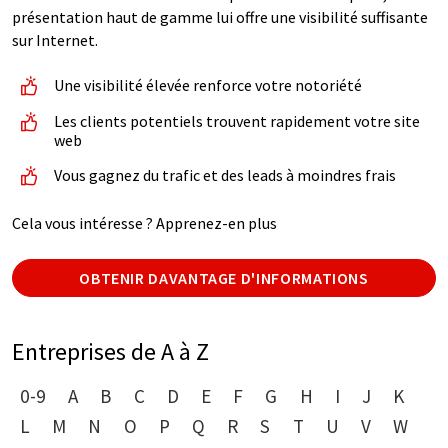
présentation haut de gamme lui offre une visibilité suffisante
sur Internet.
Une visibilité élevée renforce votre notoriété
Les clients potentiels trouvent rapidement votre site
web
Vous gagnez du trafic et des leads à moindres frais
Cela vous intéresse ? Apprenez-en plus
OBTENIR DAVANTAGE D'INFORMATIONS
Entreprises de A à Z
0-9
A
B
C
D
E
F
G
H
I
J
K
L
M
N
O
P
Q
R
S
T
U
V
W