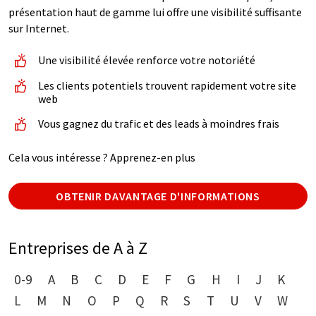
présentation haut de gamme lui offre une visibilité suffisante
sur Internet.
Une visibilité élevée renforce votre notoriété
Les clients potentiels trouvent rapidement votre site
web
Vous gagnez du trafic et des leads à moindres frais
Cela vous intéresse ? Apprenez-en plus
OBTENIR DAVANTAGE D'INFORMATIONS
Entreprises de A à Z
0-9
A
B
C
D
E
F
G
H
I
J
K
L
M
N
O
P
Q
R
S
T
U
V
W