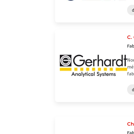
C.
Fab
Nou
mét
fab
Ch
Fab