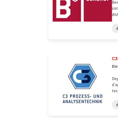
Ber
sim
dis
C3
Dis
Dep
d'a
tec