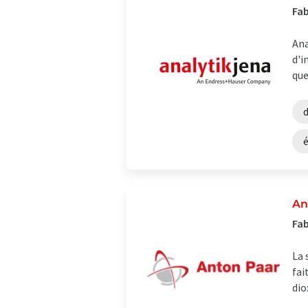
Fab
Ana
d'i
que
An
Fab
La 
fai
dio