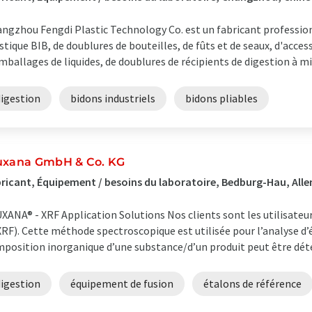
ngzhou Fengdi Plastic Technology Co. est un fabricant professio
stique BIB, de doublures de bouteilles, de fûts et de seaux, d'acce
mballages de liquides, de doublures de récipients de digestion à m
digestion
bidons industriels
bidons pliables
uxana GmbH & Co. KG
ricant, Équipement / besoins du laboratoire, Bedburg-Hau, Al
XANA® - XRF Application Solutions Nos clients sont les utilisateu
XRF). Cette méthode spectroscopique est utilisée pour l’analyse d’
position inorganique d’une substance/d’un produit peut être déte
digestion
équipement de fusion
étalons de référence