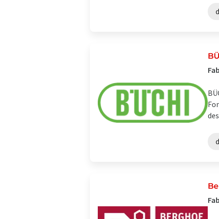
BÜ
Fab
BÜC
Fon
des
Be
Fab