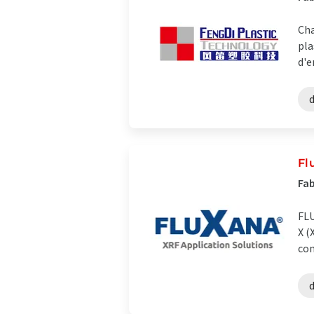
Cha
pla
d'e
Fl
Fab
FLU
X (
com