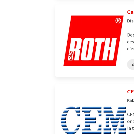
Ca
Dis
Dep
des
d'e
C
Fab
CEM
ond
la 