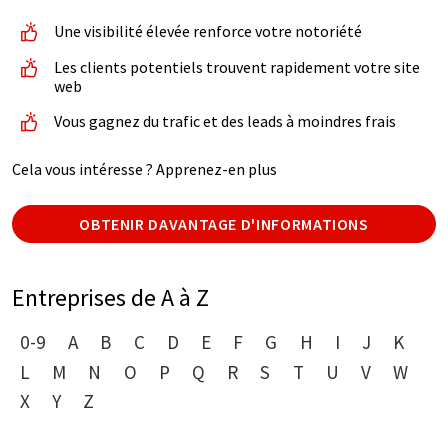
Une visibilité élevée renforce votre notoriété
Les clients potentiels trouvent rapidement votre site
web
Vous gagnez du trafic et des leads à moindres frais
Cela vous intéresse ? Apprenez-en plus
OBTENIR DAVANTAGE D'INFORMATIONS
Entreprises de A à Z
0-9
A
B
C
D
E
F
G
H
I
J
K
L
M
N
O
P
Q
R
S
T
U
V
W
X
Y
Z