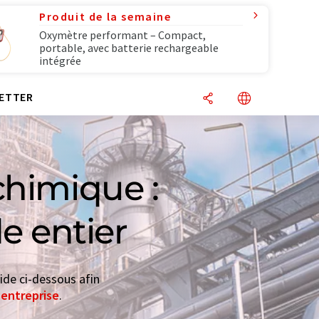
Produit de la semaine
Oxymètre performant – Compact,
portable, avec batterie rechargeable
intégrée
ETTER
chimique :
e entier
ide ci-dessous afin
'entreprise
.