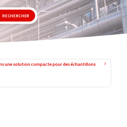
RECHERCHER
ns une solution compacte pour des échantillons