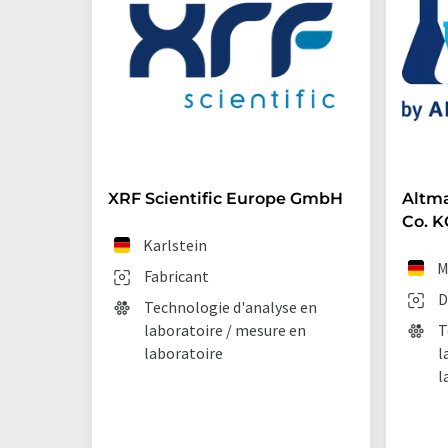
XRF Scientific Europe GmbH
Altm
Co. K
Karlstein
M
Fabricant
D
Technologie d'analyse en
laboratoire / mesure en
T
laboratoire
l
l