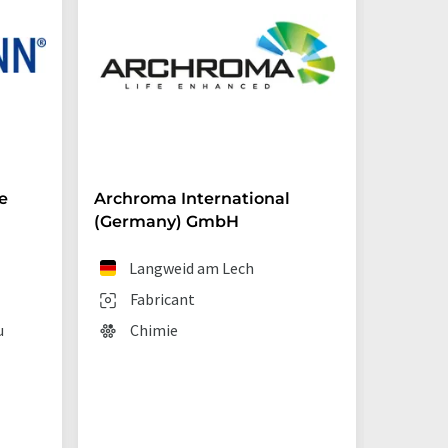
e
Archroma International
Starna 
(Germany) GmbH
Ilf
Langweid am Lech
Fab
Fabricant
Tec
u
Chimie
lab
lab