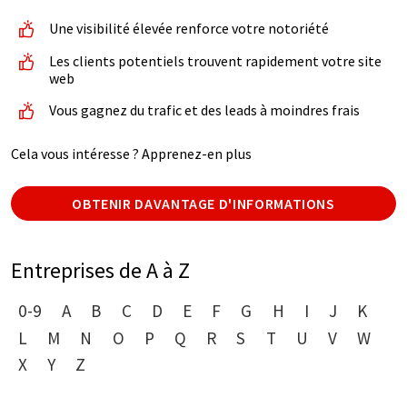
Une visibilité élevée renforce votre notoriété
Les clients potentiels trouvent rapidement votre site
web
Vous gagnez du trafic et des leads à moindres frais
Cela vous intéresse ? Apprenez-en plus
OBTENIR DAVANTAGE D'INFORMATIONS
Entreprises de A à Z
0-9
A
B
C
D
E
F
G
H
I
J
K
L
M
N
O
P
Q
R
S
T
U
V
W
X
Y
Z