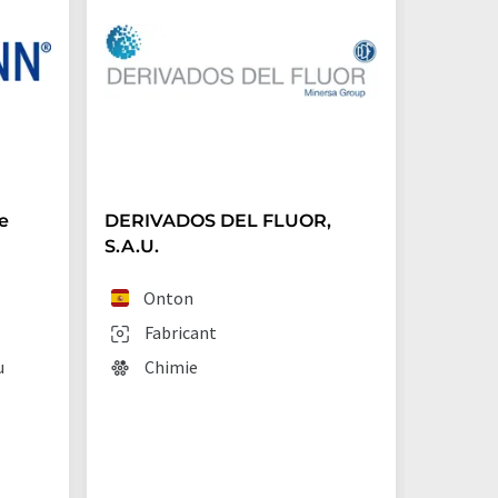
e
DERIVADOS DEL FLUOR,
Archro
S.A.U.
(Germ
Onton
Lan
Fabricant
Fab
u
Chimie
Chi