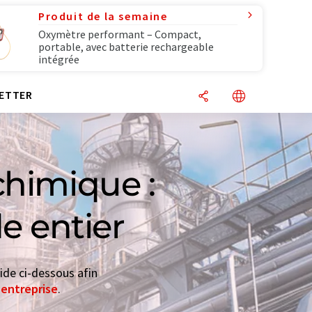
Produit de la semaine
Oxymètre performant – Compact,
portable, avec batterie rechargeable
intégrée
ETTER
chimique :
e entier
ide ci-dessous afin
'entreprise
.