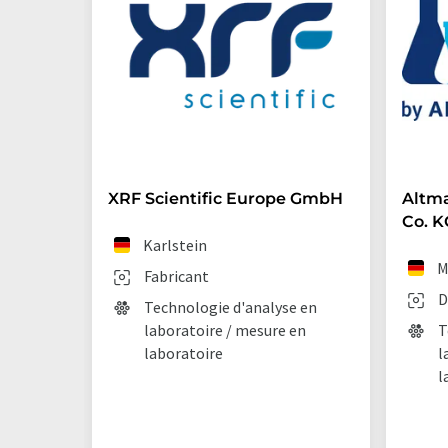
XRF Scientific Europe GmbH
Altm
Co. K
Karlstein
M
Fabricant
D
Technologie d'analyse en
laboratoire / mesure en
T
laboratoire
l
l