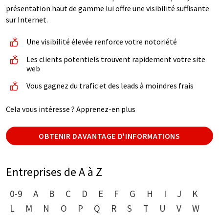
présentation haut de gamme lui offre une visibilité suffisante
sur Internet.
Une visibilité élevée renforce votre notoriété
Les clients potentiels trouvent rapidement votre site
web
Vous gagnez du trafic et des leads à moindres frais
Cela vous intéresse ? Apprenez-en plus
OBTENIR DAVANTAGE D'INFORMATIONS
Entreprises de A à Z
0-9
A
B
C
D
E
F
G
H
I
J
K
L
M
N
O
P
Q
R
S
T
U
V
W