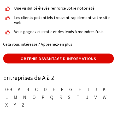
Une visibilité élevée renforce votre notoriété
Les clients potentiels trouvent rapidement votre site
web
Vous gagnez du trafic et des leads à moindres frais
Cela vous intéresse ? Apprenez-en plus
OBTENIR DAVANTAGE D'INFORMATIONS
Entreprises de A à Z
0-9
A
B
C
D
E
F
G
H
I
J
K
L
M
N
O
P
Q
R
S
T
U
V
W
X
Y
Z