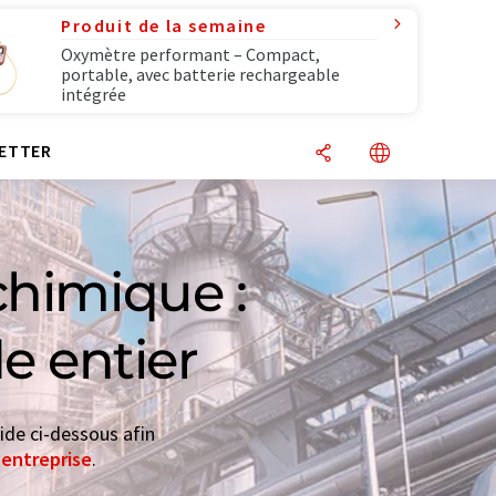
Produit de la semaine
Oxymètre performant – Compact,
portable, avec batterie rechargeable
intégrée
ETTER
chimique :
e entier
ide ci-dessous afin
'entreprise
.