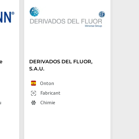
e
DERIVADOS DEL FLUOR,
Archro
S.A.U.
(Germ
Onton
Lan
Fabricant
Fab
u
Chimie
Chi