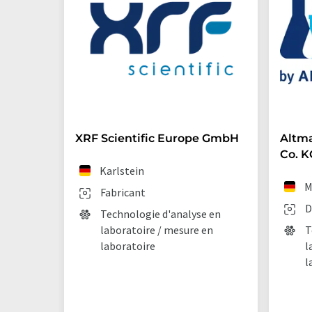
XRF Scientific Europe GmbH
Altm
Co. K
Karlstein
M
Fabricant
D
Technologie d'analyse en
laboratoire / mesure en
T
laboratoire
l
l