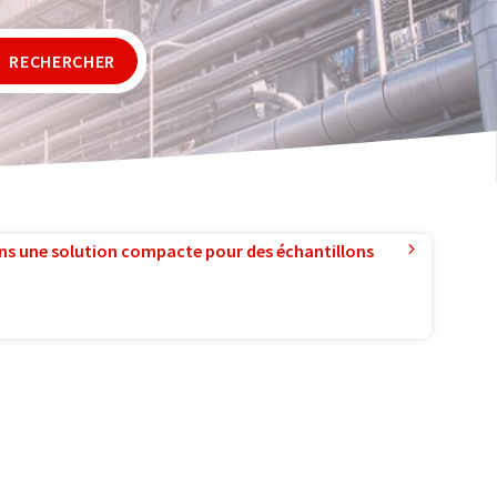
RECHERCHER
ns une solution compacte pour des échantillons