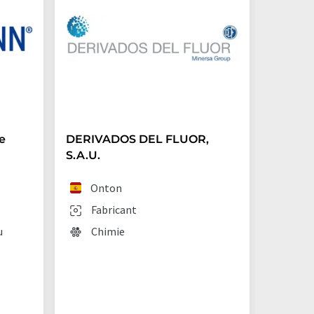
e
DERIVADOS DEL FLUOR,
Archro
S.A.U.
(Germ
Onton
Lan
Fabricant
Fab
u
Chimie
Chi