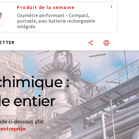
Produit de la semaine
Oxymètre performant – Compact,
portable, avec batterie rechargeable
intégrée
ETTER
chimique :
e entier
ide ci-dessous afin
'entreprise
.