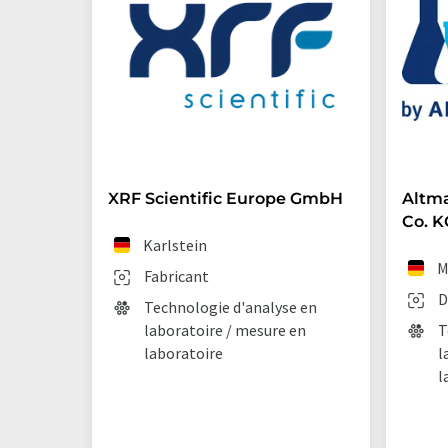
XRF Scientific Europe GmbH
Altm
Co. K
Karlstein
M
Fabricant
D
Technologie d'analyse en
laboratoire / mesure en
T
laboratoire
l
l