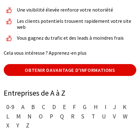
Une visibilité élevée renforce votre notoriété
Les clients potentiels trouvent rapidement votre site
web
Vous gagnez du trafic et des leads à moindres frais
Cela vous intéresse ? Apprenez-en plus
OBTENIR DAVANTAGE D'INFORMATIONS
Entreprises de A à Z
0-9
A
B
C
D
E
F
G
H
I
J
K
L
M
N
O
P
Q
R
S
T
U
V
W
X
Y
Z