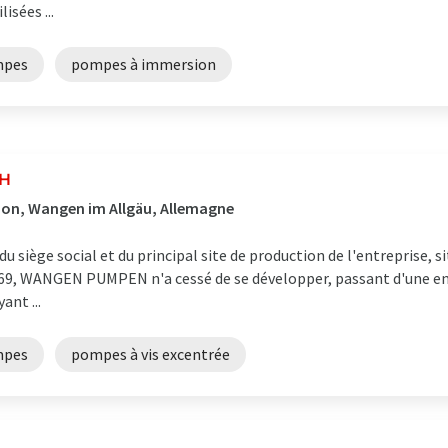
isées ...
pes
pompes à immersion
bH
ion, Wangen im Allgäu, Allemagne
ège social et du principal site de production de l'entreprise, s
69, WANGEN PUMPEN n'a cessé de se développer, passant d'une ent
nt ...
pes
pompes à vis excentrée