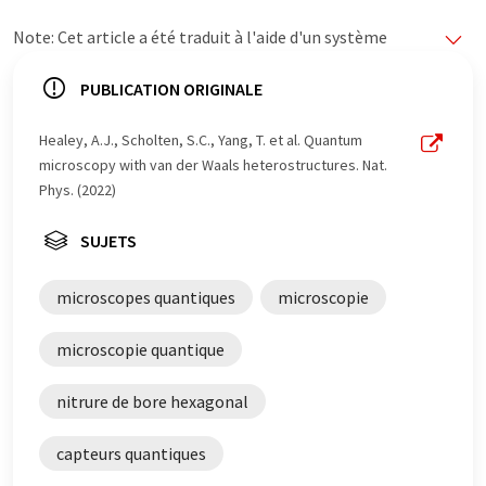
Note: Cet article a été traduit à l'aide d'un système
informatique sans intervention humaine. LUMITOS
propose ces traductions automatiques pour présenter
PUBLICATION ORIGINALE
un plus large éventail d'actualités. Comme cet article a
été traduit avec traduction automatique, il est possible
Healey, A.J., Scholten, S.C., Yang, T. et al. Quantum
qu'il contienne des erreurs de vocabulaire, de syntaxe ou
microscopy with van der Waals heterostructures. Nat.
de grammaire. L'article original dans Anglais peut être
Phys. (2022)
trouvé
ici
.
SUJETS
microscopes quantiques
microscopie
microscopie quantique
nitrure de bore hexagonal
capteurs quantiques