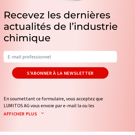
Recevez les dernières
actualités de l’industrie
chimique
S'ABONNER À LA NEWSLETTER
En soumettant ce formulaire, vous acceptez que
LUMITOS AG vous envoie par e-mail la ou les
newsletters sélectionnées ci-dessus. Vos données ne
AFFICHER PLUS
seront pas transmises à des tiers. Vos données seront
stockées et traitées conformément à nos
règles de
protection des données
. LUMITOS peut vous contacter