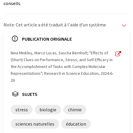
conseils.
Note: Cet article a été traduit à l'aide d'un système
informatique sans intervention humaine. LUMITOS
propose ces traductions automatiques pour présenter
PUBLICATION ORIGINALE
un plus large éventail d'actualités. Comme cet article a
été traduit avec traduction automatique, il est possible
Nina Minkley, Marco Lucas, Sascha Bernholt; "Effects of
qu'il contienne des erreurs de vocabulaire, de syntaxe ou
(Short) Clues on Performance, Stress, and Self-Efficacy in
de grammaire. L'article original dans Anglais peut être
the Accomplishment of Tasks with Complex Molecular
trouvé
ici
.
Representations"; Research in Science Education, 2024-6-
26
SUJETS
stress
biologie
chimie
sciences naturelles
éducation