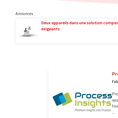
Annonces
Deux appareils dans une solution compac
exigeants
Pr
Fab
Pro
app
fou
...