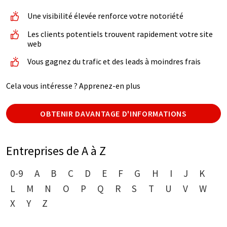
Une visibilité élevée renforce votre notoriété
Les clients potentiels trouvent rapidement votre site
web
Vous gagnez du trafic et des leads à moindres frais
Cela vous intéresse ? Apprenez-en plus
OBTENIR DAVANTAGE D'INFORMATIONS
Entreprises de A à Z
0-9
A
B
C
D
E
F
G
H
I
J
K
L
M
N
O
P
Q
R
S
T
U
V
W
X
Y
Z