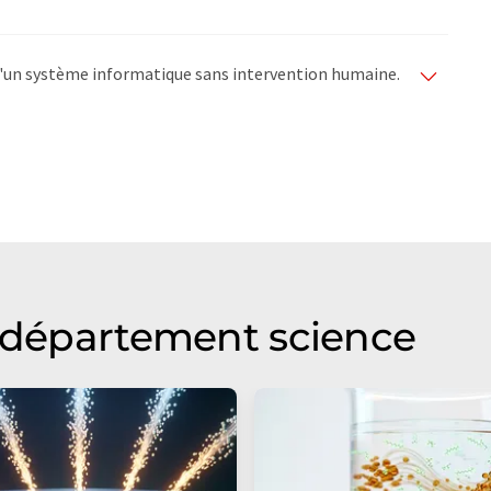
e d'un système informatique sans intervention humaine.
matiques pour présenter un plus large éventail
raduit avec traduction automatique, il est possible
ire, de syntaxe ou de grammaire. L'article original dans
u département science