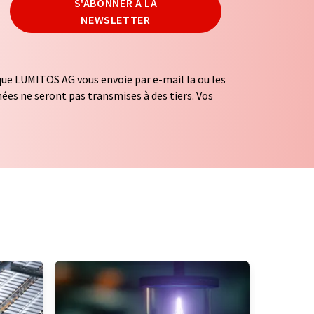
S'ABONNER À LA
NEWSLETTER
ue LUMITOS AG vous envoie par e-mail la ou les
ées ne seront pas transmises à des tiers. Vos
mément à nos
règles de protection des données
.
fins publicitaires ou d'études de marché et
er votre consentement sans indication de
12489 Berlin, Allemagne ou par e-mail à
 De plus, chaque courriel contient un lien pour se