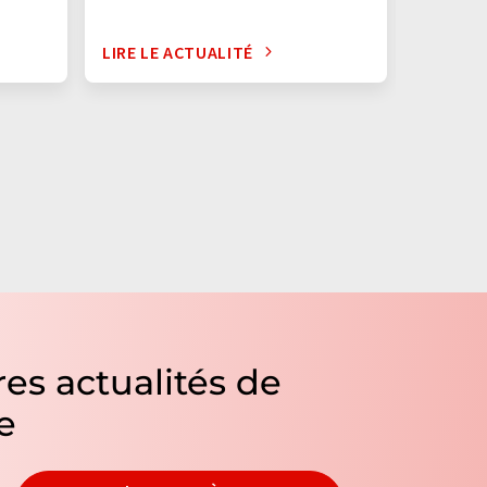
LIRE LE ACTUALITÉ
LIRE LE
es actualités de
e