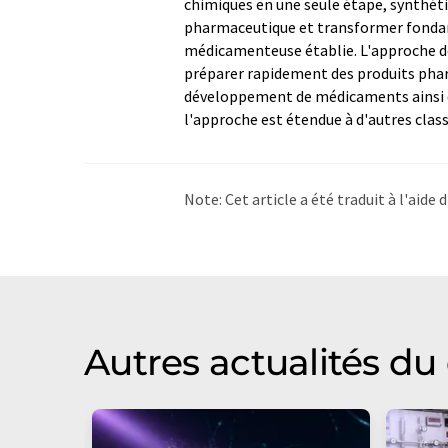
chimiques en une seule étape, synthétis
pharmaceutique et transformer fonda
médicamenteuse établie. L'approche des
préparer rapidement des produits pharm
développement de médicaments ainsi qu
l'approche est étendue à d'autres clas
Note: Cet article a été traduit à l'aid
LUMITOS propose ces traductions auto
d'actualités. Comme cet article a été t
qu'il contienne des erreurs de vocabula
Anglais peut être trouvé
ici
.
Autres actualités d