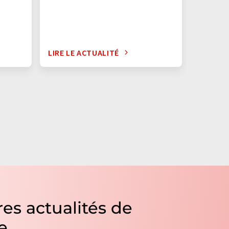
LIRE LE ACTUALITÉ
LIRE LE
es actualités de
e