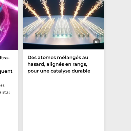
Des atomes mélangés au
Commen
ltra-
hasard, alignés en rangs,
magnét
pour une catalyse durable
substa
quent
persist
les
ental