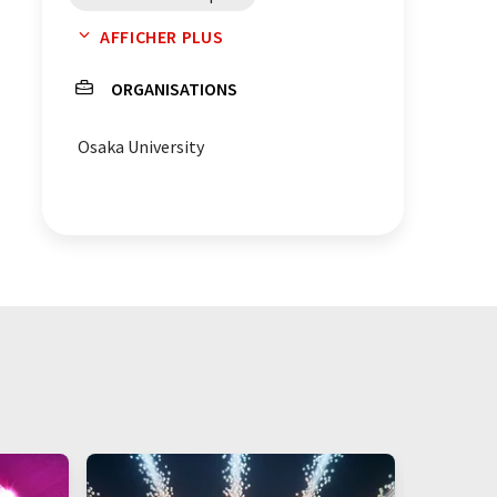
AFFICHER PLUS
production de médicaments
ORGANISATIONS
Pharmaceutique
carbènes
Osaka University
production des médicaments