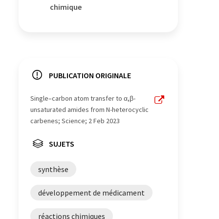
chimique
PUBLICATION ORIGINALE
Single–carbon atom transfer to α,β-
unsaturated amides from N-heterocyclic
carbenes; Science; 2 Feb 2023
SUJETS
synthèse
développement de médicament
réactions chimiques