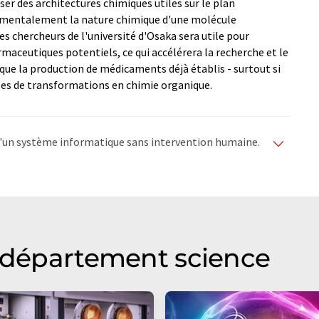
er des architectures chimiques utiles sur le plan
mentalement la nature chimique d'une molécule
 chercheurs de l'université d'Osaka sera utile pour
aceutiques potentiels, ce qui accélérera la recherche et le
e la production de médicaments déjà établis - surtout si
ses de transformations en chimie organique.
e d'un système informatique sans intervention humaine.
matiques pour présenter un plus large éventail
raduit avec traduction automatique, il est possible
ire, de syntaxe ou de grammaire. L'article original dans
u département science