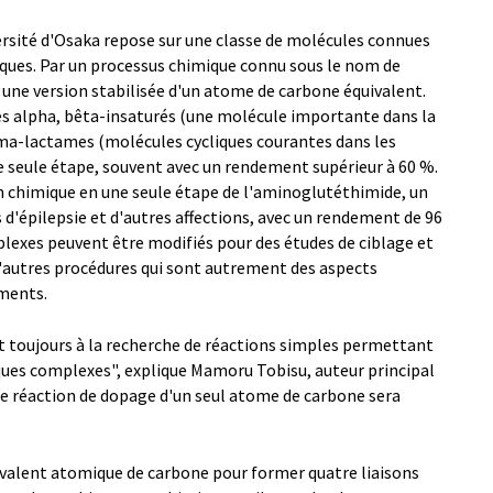
ersité d'Osaka repose sur une classe de molécules connues
ques. Par un processus chimique connu sous le nom de
une version stabilisée d'un atome de carbone équivalent.
es alpha, bêta-insaturés (une molécule importante dans la
ma-lactames (molécules cycliques courantes dans les
e seule étape, souvent avec un rendement supérieur à 60 %.
on chimique en une seule étape de l'aminoglutéthimide, un
 d'épilepsie et d'autres affections, avec un rendement de 96
exes peuvent être modifiés pour des études de ciblage et
 d'autres procédures qui sont autrement des aspects
ments.
 toujours à la recherche de réactions simples permettant
ques complexes", explique Mamoru Tobisu, auteur principal
re réaction de dopage d'un seul atome de carbone sera
quivalent atomique de carbone pour former quatre liaisons