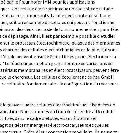
ppé par le Fraunhofer IMM pour les applications
laques. Une cellule électrochimique unique est constituée
et d'autres composants. La pile peut contenir soit une
uel, soit un ensemble de cellules qui peuvent fonctionner
mbinaison des deux. Le mode de fonctionnement en parallèle
de dépistage. Ainsi, il est par exemple possible d'étudier
e sur le processus électrochimique, puisque des membranes
s chacune des cellules électrochimiques de la pile, qui sont
e l'étude peuvent ensuite être utilisés pour sélectionner la
. "Le réacteur permet un grand nombre de variations de
ts matériaux membranaires et électrocatalyseurs peuvent être
ique le chercheur. Les cellules d'écoulement de hte GmbH
ure cellulaire fondamentale - la configuration du réacteur -
blage avec quatre cellules électrochimiques disposées en
 validation. Nous sommes en train de l'étendre à 16 cellules
utilisés dans le cadre d'études visant à optimiser
s'agit de déterminer quels électrocatalyseurs et quelles
processus. Grâce à leur conception modulaire, ils peuvent