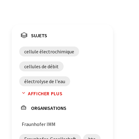
SUJETS
cellule électrochimique
cellules de débit
électrolyse de l'eau
AFFICHER PLUS
électrochimie
hydrogène
ORGANISATIONS
microréacteurs
Fraunhofer IMM
électrosynthèse
synthèse