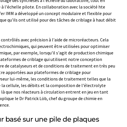
lage des synthèses à l'échelle du laboratoire, tout en
à l'échelle pilote. En collaboration avec la société hte
er IMM a développé un concept modulaire et flexible pour
e qu'ils ont utilisé pour des tâches de criblage à haut débit
contrôlés avec précision à l'aide de microréacteurs. Cela
ectrochimiques, qui peuvent être utilisées pour optimiser
mique, par exemple, lorsqu'il s'agit de production chimique
plateformes de criblage qui utilisent notre conception
e de catalyseurs et de conditions de traitement en très peu
tre apportées aux plateformes de criblage pour
yseur lui-même, les conditions de traitement telles que la
la cellule, les débits et la composition de l'électrolyte
là que nos réacteurs à circulation entrent en jeu en tant
xplique le Dr Patrick Löb, chef du groupe de chimie en
ence.
r basé sur une pile de plaques