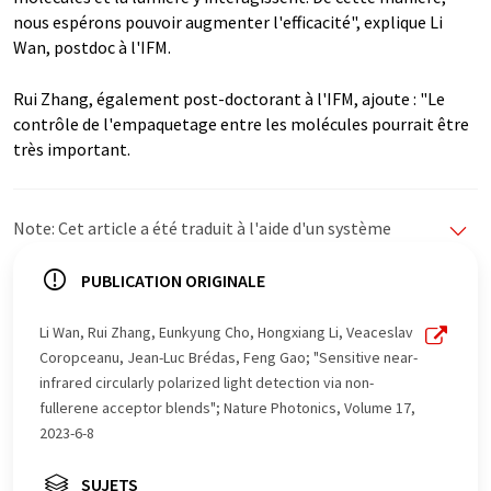
nous espérons pouvoir augmenter l'efficacité", explique Li
Wan, postdoc à l'IFM.
Rui Zhang, également post-doctorant à l'IFM, ajoute : "Le
contrôle de l'empaquetage entre les molécules pourrait être
très important.
Note: Cet article a été traduit à l'aide d'un système
informatique sans intervention humaine. LUMITOS
propose ces traductions automatiques pour présenter
PUBLICATION ORIGINALE
un plus large éventail d'actualités. Comme cet article a
été traduit avec traduction automatique, il est possible
Li Wan, Rui Zhang, Eunkyung Cho, Hongxiang Li, Veaceslav
qu'il contienne des erreurs de vocabulaire, de syntaxe ou
Coropceanu, Jean-Luc Brédas, Feng Gao; "Sensitive near-
de grammaire. L'article original dans Anglais peut être
infrared circularly polarized light detection via non-
trouvé
ici
.
fullerene acceptor blends"; Nature Photonics, Volume 17,
2023-6-8
SUJETS