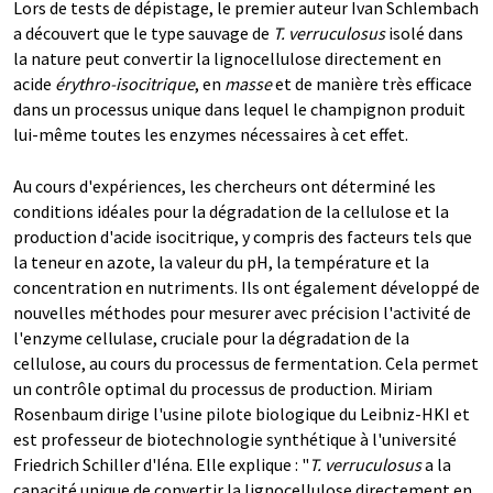
Lors de tests de dépistage, le premier auteur Ivan Schlembach
a découvert que le type sauvage de
T. verruculosus
isolé dans
la nature peut convertir la lignocellulose directement en
acide
érythro-isocitrique
, en
masse
et de manière très efficace
dans un processus unique dans lequel le champignon produit
lui-même toutes les enzymes nécessaires à cet effet.
Au cours d'expériences, les chercheurs ont déterminé les
conditions idéales pour la dégradation de la cellulose et la
production d'acide isocitrique, y compris des facteurs tels que
la teneur en azote, la valeur du pH, la température et la
concentration en nutriments. Ils ont également développé de
nouvelles méthodes pour mesurer avec précision l'activité de
l'enzyme cellulase, cruciale pour la dégradation de la
cellulose, au cours du processus de fermentation. Cela permet
un contrôle optimal du processus de production. Miriam
Rosenbaum dirige l'usine pilote biologique du Leibniz-HKI et
est professeur de biotechnologie synthétique à l'université
Friedrich Schiller d'Iéna. Elle explique : "
T. verruculosus
a la
capacité unique de convertir la lignocellulose directement en