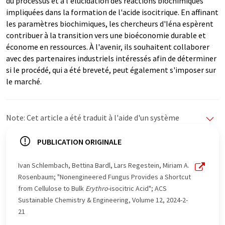
du processus et à l'élucidation des réactions biochimiques
impliquées dans la formation de l'acide isocitrique. En affinant
les paramètres biochimiques, les chercheurs d'Iéna espèrent
contribuer à la transition vers une bioéconomie durable et
économe en ressources. À l'avenir, ils souhaitent collaborer
avec des partenaires industriels intéressés afin de déterminer
si le procédé, qui a été breveté, peut également s'imposer sur
le marché.
Note: Cet article a été traduit à l'aide d'un système
informatique sans intervention humaine. LUMITOS
propose ces traductions automatiques pour présenter
PUBLICATION ORIGINALE
un plus large éventail d'actualités. Comme cet article a
été traduit avec traduction automatique, il est possible
Ivan Schlembach, Bettina Bardl, Lars Regestein, Miriam A.
qu'il contienne des erreurs de vocabulaire, de syntaxe ou
Rosenbaum; "Nonengineered Fungus Provides a Shortcut
de grammaire. L'article original dans Anglais peut être
from Cellulose to Bulk
Erythro
-isocitric Acid"; ACS
trouvé
ici
.
Sustainable Chemistry & Engineering, Volume 12, 2024-2-
21