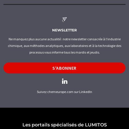
NEWSLETTER
Ne manquez plus aucune actualité : notre newsletter consacrée à l'industrie
chimique, aux méthodes analytiques, aux laboratoires et à la technologie des
processus vous informe tous les mardis et jeudis.
S'ABONNER
Suivez chemeurope.com sur LinkedIn
Les portails spécialisés de LUMITOS