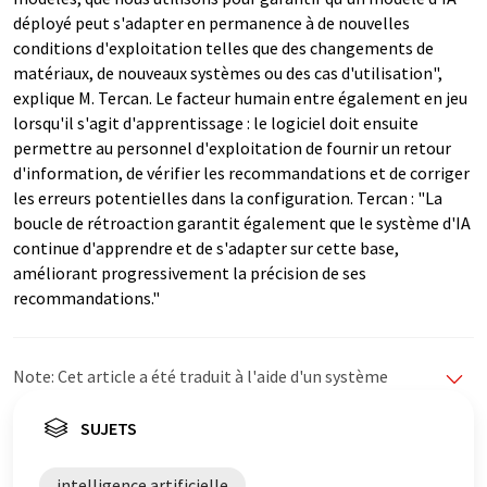
déployé peut s'adapter en permanence à de nouvelles
conditions d'exploitation telles que des changements de
matériaux, de nouveaux systèmes ou des cas d'utilisation",
explique M. Tercan. Le facteur humain entre également en jeu
lorsqu'il s'agit d'apprentissage : le logiciel doit ensuite
permettre au personnel d'exploitation de fournir un retour
d'information, de vérifier les recommandations et de corriger
les erreurs potentielles dans la configuration. Tercan : "La
boucle de rétroaction garantit également que le système d'IA
continue d'apprendre et de s'adapter sur cette base,
améliorant progressivement la précision de ses
recommandations."
Note: Cet article a été traduit à l'aide d'un système
informatique sans intervention humaine. LUMITOS
propose ces traductions automatiques pour présenter
SUJETS
un plus large éventail d'actualités. Comme cet article a
été traduit avec traduction automatique, il est possible
intelligence artificielle