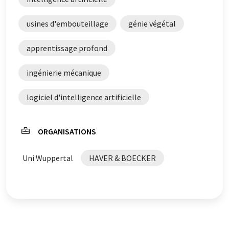
qu'il contienne des erreurs de vocabulaire, de syntaxe ou
de grammaire. L'article original dans Anglais peut être
usines d'embouteillage
génie végétal
trouvé
ici
.
apprentissage profond
ingénierie mécanique
logiciel d'intelligence artificielle
ORGANISATIONS
Uni Wuppertal
HAVER & BOECKER