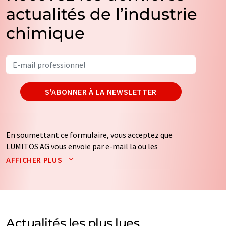
actualités de l’industrie
chimique
S'ABONNER À LA NEWSLETTER
En soumettant ce formulaire, vous acceptez que
LUMITOS AG vous envoie par e-mail la ou les
newsletters sélectionnées ci-dessus. Vos données ne
AFFICHER PLUS
seront pas transmises à des tiers. Vos données seront
stockées et traitées conformément à nos
règles de
protection des données
. LUMITOS peut vous contacter
par e-mail à des fins publicitaires ou d'études de marché
et d'opinion. Vous pouvez à tout moment révoquer
Actualités les plus lues