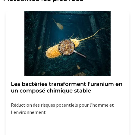
votre consentement sans indication de motifs à
LUMITOS AG, Ernst-Augustin-Str. 2, 12489 Berlin,
Allemagne ou par e-mail à
revoke@lumitos.com
avec
effet pour l'avenir. De plus, chaque courriel contient un
lien pour se désabonner de la newsletter
correspondante.
Les bactéries transforment l'uranium en
un composé chimique stable
Réduction des risques potentiels pour l'homme et
l'environnement