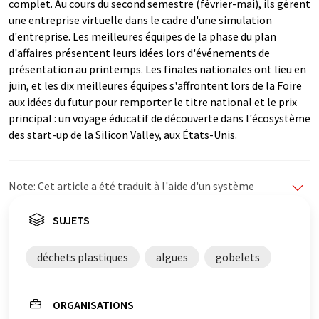
complet. Au cours du second semestre (février-mai), ils gèrent
une entreprise virtuelle dans le cadre d'une simulation
d'entreprise. Les meilleures équipes de la phase du plan
d'affaires présentent leurs idées lors d'événements de
présentation au printemps. Les finales nationales ont lieu en
juin, et les dix meilleures équipes s'affrontent lors de la Foire
aux idées du futur pour remporter le titre national et le prix
principal : un voyage éducatif de découverte dans l'écosystème
des start-up de la Silicon Valley, aux États-Unis.
Note: Cet article a été traduit à l'aide d'un système
informatique sans intervention humaine. LUMITOS
propose ces traductions automatiques pour présenter
SUJETS
un plus large éventail d'actualités. Comme cet article a
été traduit avec traduction automatique, il est possible
déchets plastiques
algues
gobelets
qu'il contienne des erreurs de vocabulaire, de syntaxe ou
de grammaire. L'article original dans Anglais peut être
trouvé
ici
.
ORGANISATIONS