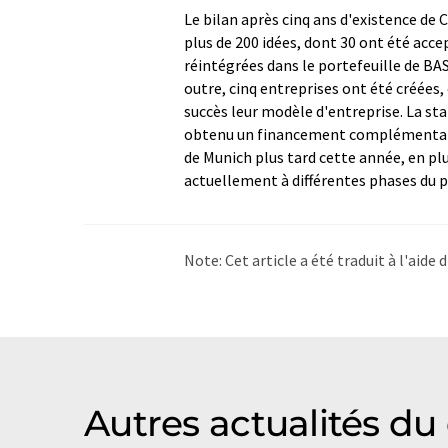
Le bilan après cinq ans d'existence de
plus de 200 idées, dont 30 ont été acc
réintégrées dans le portefeuille de BA
outre, cinq entreprises ont été créée
succès leur modèle d'entreprise. La sta
obtenu un financement complémentaire
de Munich plus tard cette année, en pl
actuellement à différentes phases d
Note: Cet article a été traduit à l'aid
LUMITOS propose ces traductions auto
d'actualités. Comme cet article a été t
qu'il contienne des erreurs de vocabula
Anglais peut être trouvé
ici
.
Autres actualités d