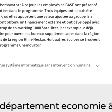
 Chemovator : À ce jour, les employés de BASF ont présenté
eptées dans le programme. Trois équipes ont depuis été
SF, où elles apportent une valeur ajoutée au groupe. En
s, ont obtenu un financement externe et ont développé avec
rtup de co-working 1000 Satellites, par exemple, a déjà
 pour ouvrir des bureaux supplémentaires dans la région
us de la région Rhin-Neckar. Huit autres équipes se trouvent
u programme Chemovator.
e d'un système informatique sans intervention humaine.
matiques pour présenter un plus large éventail
raduit avec traduction automatique, il est possible
ire, de syntaxe ou de grammaire. L'article original dans
u département economie &