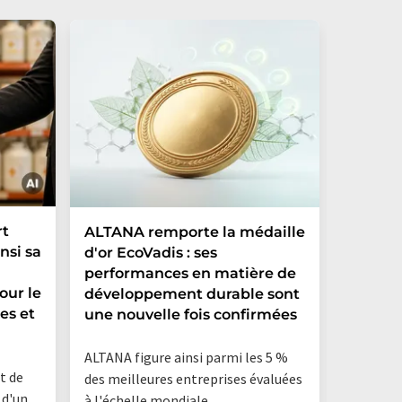
rt
ALTANA remporte la médaille
L'Alle
nsi sa
d'or EcoVadis : ses
record
performances en matière de
créatio
our le
développement durable sont
de 3 00
es et
une nouvelle fois confirmées
en seu
ALTANA figure ainsi parmi les 5 %
« L'Alle
rt de
des meilleures entreprises évaluées
jamais un
 d'un
à l'échelle mondiale
est déso