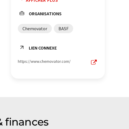
protection anti-incendie
ORGANISATIONS
stabilisateurs
Chemovator
BASF
Emballages durable
jeunes entreprises
LIEN CONNEXE
optimization des processus
https://www.chemovator.com/
 finances