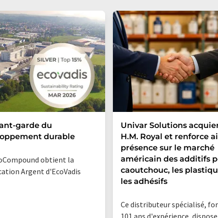
vant-garde du
Univar Solutions acquie
loppement durable
H.M. Royal et renforce ai
présence sur le marché
américain des additifs p
oCompound obtient la
caoutchouc, les plastiqu
ication Argent d'EcoVadis
les adhésifs
Ce distributeur spécialisé, fo
101 ans d'expérience, dispose