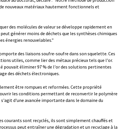
idate au doctorat, déclare : "Notre méthode de production
 de nouveaux matériaux hautement fonctionnels et
briquer des molécules de valeur se développe rapidement en
le peut générer moins de déchets que les synthèses chimiques
des énergies renouvelables."
comporte des liaisons soufre-soufre dans son squelette. Ces
ions utiles, comme lier des métaux précieux tels que l'or.
é pouvait éliminer 97 % de l'or des solutions pertinentes
lage des déchets électroniques.
alement être rompues et reformées. Cette propriété
couvrir les conditions permettant de reconvertir le polymère
Il s'agit d'une avancée importante dans le domaine du
es courants sont recyclés, ils sont simplement chauffés et
ocessus peut entraîner une dégradation et un recyclage à la