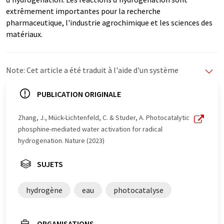
extrêmement importantes pour la recherche
pharmaceutique, l'industrie agrochimique et les sciences des
matériaux.
Note: Cet article a été traduit à l'aide d'un système
informatique sans intervention humaine. LUMITOS
propose ces traductions automatiques pour présenter
PUBLICATION ORIGINALE
un plus large éventail d'actualités. Comme cet article a
été traduit avec traduction automatique, il est possible
Zhang, J., Mück-Lichtenfeld, C. & Studer, A. Photocatalytic
qu'il contienne des erreurs de vocabulaire, de syntaxe ou
phosphine-mediated water activation for radical
de grammaire. L'article original dans Anglais peut être
hydrogenation. Nature (2023)
trouvé
ici
.
SUJETS
hydrogène
eau
photocatalyse
ORGANISATIONS