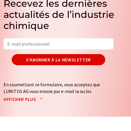
Recevez les dernières
actualités de l’industrie
chimique
S'ABONNER À LA NEWSLETTER
En soumettant ce formulaire, vous acceptez que
LUMITOS AG vous envoie par e-mail la ou les
newsletters sélectionnées ci-dessus. Vos données ne
AFFICHER PLUS
seront pas transmises à des tiers. Vos données seront
stockées et traitées conformément à nos
règles de
protection des données
. LUMITOS peut vous contacter
par e-mail à des fins publicitaires ou d'études de marché