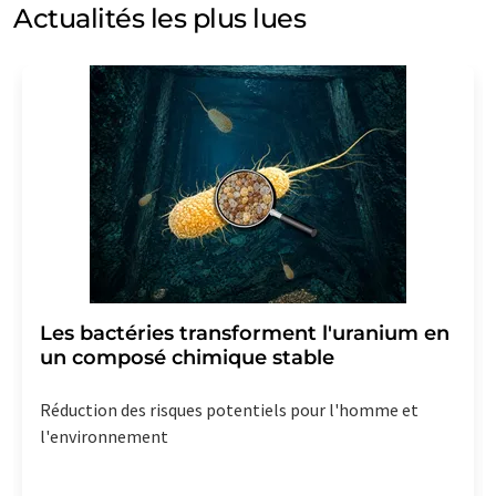
et d'opinion. Vous pouvez à tout moment révoquer
Actualités les plus lues
votre consentement sans indication de motifs à
LUMITOS AG, Ernst-Augustin-Str. 2, 12489 Berlin,
Allemagne ou par e-mail à
revoke@lumitos.com
avec
effet pour l'avenir. De plus, chaque courriel contient un
lien pour se désabonner de la newsletter
correspondante.
Les bactéries transforment l'uranium en
un composé chimique stable
Réduction des risques potentiels pour l'homme et
l'environnement